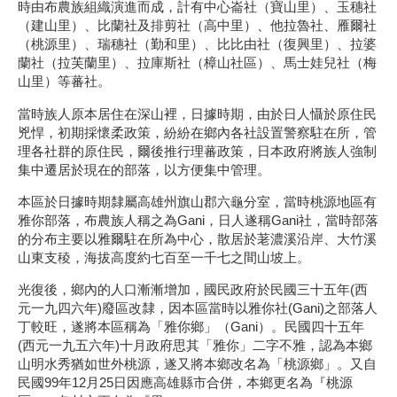
時由布農族組織演進而成，計有中心崙社（寶山里）、玉穗社
（建山里）、比蘭社及排剪社（高中里）、他拉魯社、雁爾社
（桃源里）、瑞穗社（勤和里）、比比由社（復興里）、拉婆
蘭社（拉芙蘭里）、拉庫斯社（樟山社區）、馬士娃兒社（梅
山里）等蕃社。
當時族人原本居住在深山裡，日據時期，由於日人懾於原住民
兇悍，初期採懷柔政策，紛紛在鄉內各社設置警察駐在所，管
理各社群的原住民，爾後推行理蕃政策，日本政府將族人強制
集中遷居於現在的部落，以方便集中管理。
本區於日據時期隸屬高雄州旗山郡六龜分室，當時桃源地區有
雅你部落，布農族人稱之為Gani，日人遂稱Gani社，當時部落
的分布主要以雅爾駐在所為中心，散居於荖濃溪沿岸、大竹溪
山東支稜，海拔高度約七百至一千七之間山坡上。
光復後，鄉內的人口漸漸增加，國民政府於民國三十五年(西
元一九四六年)廢區改隸，因本區當時以雅你社(Gani)之部落人
丁較旺，遂將本區稱為「雅你鄉」（Gani）。民國四十五年
(西元一九五六年)十月政府思其「雅你」二字不雅，認為本鄉
山明水秀猶如世外桃源，遂又將本鄉改名為「桃源鄉」。又自
民國99年12月25日因應高雄縣市合併，本鄉更名為『桃源