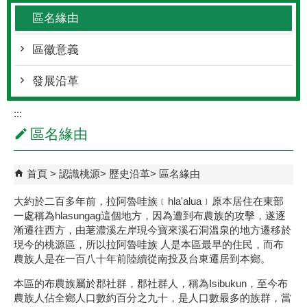
區名緣由
區徽意義
發展沿革
:::
區名緣由
首頁
認識桃源
歷史沿革
區名緣由
大約於二百多年前，拉阿魯哇族﹝hla'alua﹞原本居住在東部
一處稱為hlasungag這個地方，因為遭到布農族的攻擊，遂逐
漸遷往西方，由荖濃溪左岸現今寶來溪石洞溫泉的地方遷移於
現今的桃源區，所以拉阿魯哇族 人是本區最早的住民，而布
農族人是在一百八十年前陸續從南投及台東遷居到本鄉。
本區的布農族屬於郡社群，郡社群人，稱為Isibukun，至今布
農族人佔全鄉人口數約百分之九十，是人口數最多的族群，當