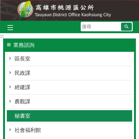
跳到主要內容區塊
搜
尋
:::
業務諮詢
區長室
民政課
經建課
農觀課
秘書室
社會福利館