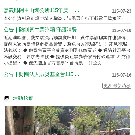
嘉義縣阿里山鄉公所115年度「....
115-07-23
本公告資料為維護申請人權益，請民眾自行下載電子檔參閱。
公告｜防制黃牛票詐騙 守護消費....
115-07-16
近期演唱會、藝文展演活動熱度增加，黃牛票詐騙案件也頻傳，
提醒大家購票時務必提高警覺，避免落入詐騙陷阱！ 常見詐騙手
法包括： ◆ 假冒售票平台或賣家刊登低價票券 ◆ 透過社群平台
私訊交易，要求先匯款 ◆ 提供偽造票券或假冒付款連結 📌 防詐
小提醒： ◆ 優先透過官方售票平台購票 ....
詳全文
公告｜財團法人賑災基金會115....
115-07-16
更多 最新消息
活動花絮