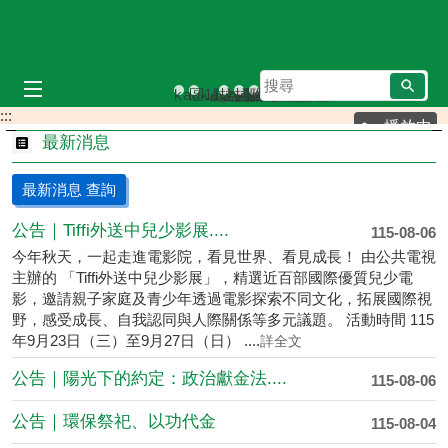
跳到主要內容區塊
搜
kaukau山籟愛玉館
區運合照
113年區運
拉阿魯哇族-女性
拉阿魯哇族祭屋
雅尼綜合場
布農族
尋
:::
播放中
最新消息
最新消息 查詢
公告｜Tiffi外送中兒少影展....
115-08-06
今年秋天，一起走進電影院，看見世界、看見成長！ 由公共電視
主辦的 「Tiffi外送中兒少影展」，精選近百部國際優質兒少電
影，邀請親子家庭及青少年透過電影探索不同文化，拓展國際視
野，感受成長、自我認同與人際關係等多元議題。 活動時間 115
年9月23日（三）至9月27日（日） ....
詳全文
公告｜陽光下的約定：政治獻金法....
115-08-06
公告｜環保祭祀、以功代金
115-08-04