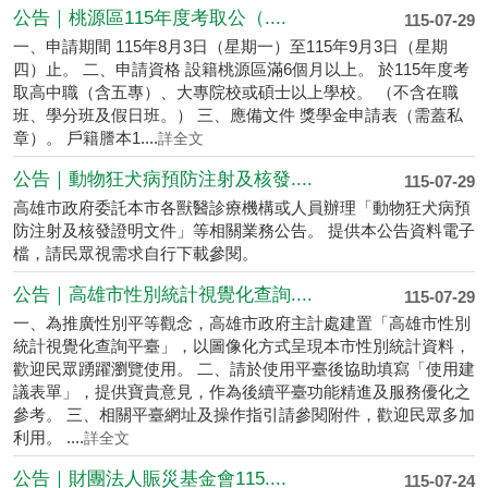
公告｜桃源區115年度考取公（....
115-07-29
一、申請期間 115年8月3日（星期一）至115年9月3日（星期
四）止。 二、申請資格 設籍桃源區滿6個月以上。 於115年度考
取高中職（含五專）、大專院校或碩士以上學校。 （不含在職
班、學分班及假日班。） 三、應備文件 獎學金申請表（需蓋私
章）。 戶籍謄本1....
詳全文
公告｜動物狂犬病預防注射及核發....
115-07-29
高雄市政府委託本市各獸醫診療機構或人員辦理「動物狂犬病預
防注射及核發證明文件」等相關業務公告。 提供本公告資料電子
檔，請民眾視需求自行下載參閱。
公告｜高雄市性別統計視覺化查詢....
115-07-29
一、為推廣性別平等觀念，高雄市政府主計處建置「高雄市性別
統計視覺化查詢平臺」，以圖像化方式呈現本市性別統計資料，
歡迎民眾踴躍瀏覽使用。 二、請於使用平臺後協助填寫「使用建
議表單」，提供寶貴意見，作為後續平臺功能精進及服務優化之
參考。 三、相關平臺網址及操作指引請參閱附件，歡迎民眾多加
利用。 ....
詳全文
公告｜財團法人賑災基金會115....
115-07-24