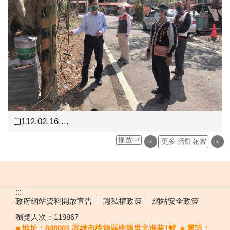
❏112.02.16....
播放中
‹
更多 活動花絮
›
:::
政府網站資料開放宣告
隱私權政策
網站安全政策
瀏覽人次：
119867
■ 地址：848001 高雄市桃源區桃源里北進巷1號
■ 電話：