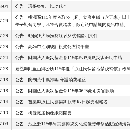
8-04
公告｜環保祭祀、以功代金
公告｜桃源區115年度考取公（私）立高中職（含五專）以
7-29
學子勤奮向學，凡符合資格者，歡迎於申請期間提出申請。
7-29
公告｜動物狂犬病預防注射及核發證明文件
7-29
公告｜高雄市性別統計視覺化查詢平臺
7-24
公告｜財團法人賑災基金會115年巴威颱風災害賑助申請
7-23
嘉義縣阿里山鄉公所115年度「原住民保留地禁伐補償」檢
7-16
公告｜防制黃牛票詐騙 守護消費權益
7-16
公告｜財團法人賑災基金會115年0625豪雨災害賑助
7-14
公告｜苗栗縣原住民族樂舞競賽 即日起受理報名
7-10
公告｜桃源嚴選物產紙箱開賣
7-08
公告｜池上鄉115年阿美族傳統文化祭儀豐年祭活動宣傳海