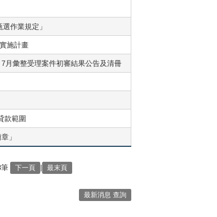
)甄選作業規定」
業實施計畫
」7月彙整受理案件初審結果公告及清冊
貸款範圍
簡章」
3筆
|
下一頁
最末頁
最新消息 查詢