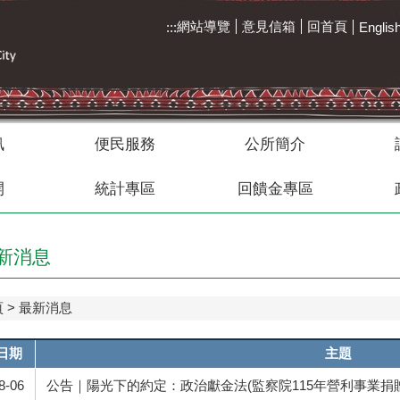
網站導覽
意見信箱
回首頁
:::
Englis
訊
便民服務
公所簡介
開
統計專區
回饋金專區
新消息
頁
最新消息
日期
主題
8-06
公告｜陽光下的約定：政治獻金法(監察院115年營利事業捐