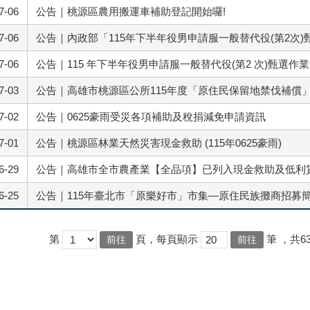
7-06
公告｜桃源區農用搬運車補助登記開始囉!
7-06
公告｜內政部「115年下半年役男申請服一般替代役(第2次
7-06
公告｜115 年下半年役男申請服一般替代役(第2 次)甄選作
7-03
公告｜高雄市桃源區公所115年度「原住民保留地禁伐補償
7-02
公告｜0625豪雨受災各項補助及稅捐減免申請資訊
7-01
公告｜桃源區林業天然災害現金救助 (115年0625豪雨)
6-29
公告｜高雄市全市農產業【全品項】已列入現金救助及低利
6-25
公告｜115年臺北市「原樂好市」市集—原住民族攤商招募
第
頁，每頁顯示
筆
，共6