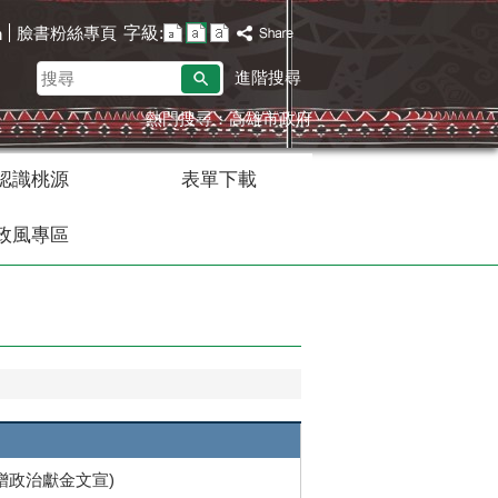
字級:
臉書粉絲專頁
h
搜
進階搜尋
尋
熱門搜尋：
高雄市政府
認識桃源
表單下載
政風專區
贈政治獻金文宣)