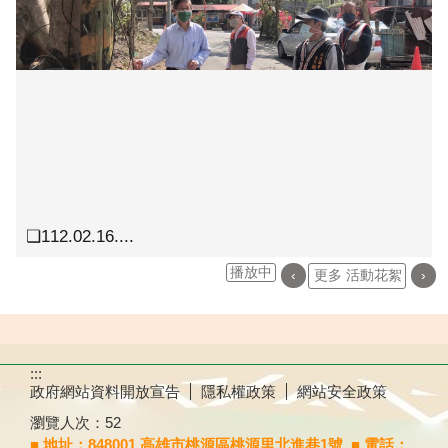
❏112.02.16....
播放中
‹
更多 活動花絮
›
:::
政府網站資料開放宣告
隱私權政策
網站安全政策
瀏覽人次：
52
■ 地址：848001 高雄市桃源區桃源里北進巷1號
■ 電話：