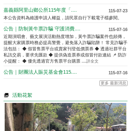
嘉義縣阿里山鄉公所115年度「....
115-07-23
本公告資料為維護申請人權益，請民眾自行下載電子檔參閱。
公告｜防制黃牛票詐騙 守護消費....
115-07-16
近期演唱會、藝文展演活動熱度增加，黃牛票詐騙案件也頻傳，
提醒大家購票時務必提高警覺，避免落入詐騙陷阱！ 常見詐騙手
法包括： ◆ 假冒售票平台或賣家刊登低價票券 ◆ 透過社群平台
私訊交易，要求先匯款 ◆ 提供偽造票券或假冒付款連結 📌 防詐
小提醒： ◆ 優先透過官方售票平台購票 ....
詳全文
公告｜財團法人賑災基金會115....
115-07-16
更多 最新消息
活動花絮