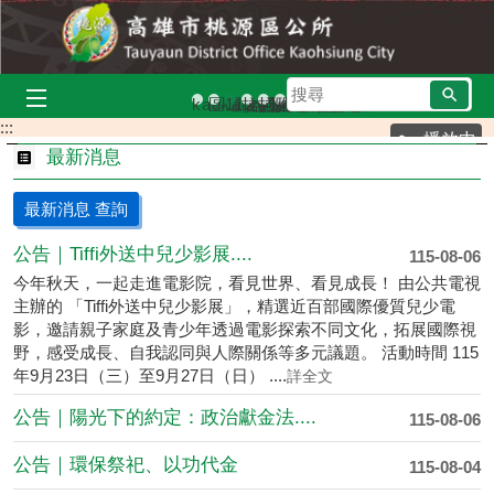
跳到主要內容區塊
搜
kaukau山籟愛玉館
區運合照
113年區運
拉阿魯哇族-女性
拉阿魯哇族祭屋
雅尼綜合場
布農族
尋
:::
播放中
最新消息
最新消息 查詢
公告｜Tiffi外送中兒少影展....
115-08-06
今年秋天，一起走進電影院，看見世界、看見成長！ 由公共電視
主辦的 「Tiffi外送中兒少影展」，精選近百部國際優質兒少電
影，邀請親子家庭及青少年透過電影探索不同文化，拓展國際視
野，感受成長、自我認同與人際關係等多元議題。 活動時間 115
年9月23日（三）至9月27日（日） ....
詳全文
公告｜陽光下的約定：政治獻金法....
115-08-06
公告｜環保祭祀、以功代金
115-08-04