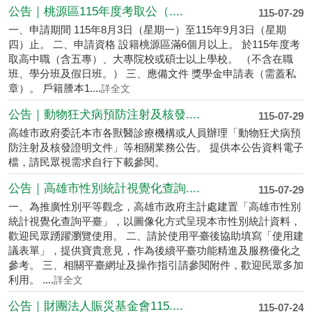
公告｜桃源區115年度考取公（....
115-07-29
一、申請期間 115年8月3日（星期一）至115年9月3日（星期
四）止。 二、申請資格 設籍桃源區滿6個月以上。 於115年度考
取高中職（含五專）、大專院校或碩士以上學校。 （不含在職
班、學分班及假日班。） 三、應備文件 獎學金申請表（需蓋私
章）。 戶籍謄本1....
詳全文
公告｜動物狂犬病預防注射及核發....
115-07-29
高雄市政府委託本市各獸醫診療機構或人員辦理「動物狂犬病預
防注射及核發證明文件」等相關業務公告。 提供本公告資料電子
檔，請民眾視需求自行下載參閱。
公告｜高雄市性別統計視覺化查詢....
115-07-29
一、為推廣性別平等觀念，高雄市政府主計處建置「高雄市性別
統計視覺化查詢平臺」，以圖像化方式呈現本市性別統計資料，
歡迎民眾踴躍瀏覽使用。 二、請於使用平臺後協助填寫「使用建
議表單」，提供寶貴意見，作為後續平臺功能精進及服務優化之
參考。 三、相關平臺網址及操作指引請參閱附件，歡迎民眾多加
利用。 ....
詳全文
公告｜財團法人賑災基金會115....
115-07-24