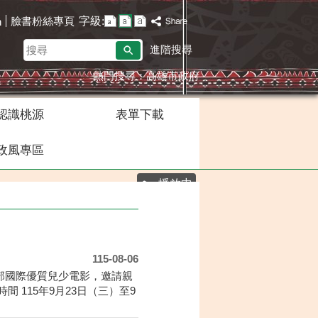
字級:
臉書粉絲專頁
h
搜
進階搜尋
尋
熱門搜尋：
高雄市政府
認識桃源
表單下載
政風專區
播放中
115-08-06
百部國際優質兒少電影，邀請親
115年9月23日（三）至9