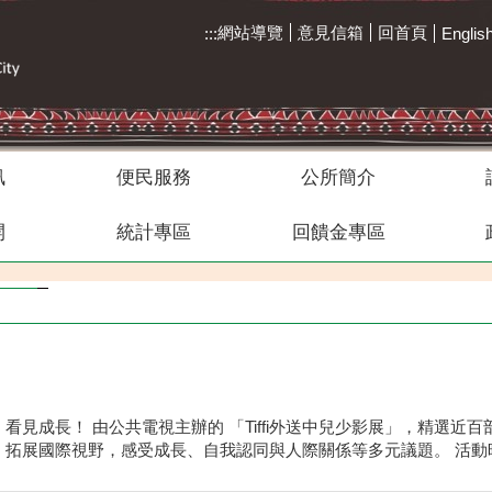
網站導覽
意見信箱
回首頁
:::
Englis
訊
便民服務
公所簡介
開
統計專區
回饋金專區
kaukau山籟愛玉館
區運合照
113年區運
拉阿魯哇族-女性
拉阿魯哇族祭屋
雅尼綜合場
布農族
見成長！ 由公共電視主辦的 「Tiffi外送中兒少影展」，精選近
展國際視野，感受成長、自我認同與人際關係等多元議題。 活動時間 