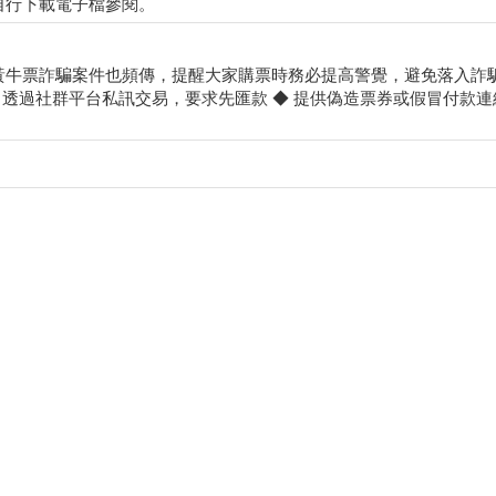
自行下載電子檔參閱。
黃牛票詐騙案件也頻傳，提醒大家購票時務必提高警覺，避免落入詐騙
 透過社群平台私訊交易，要求先匯款 ◆ 提供偽造票券或假冒付款連結 