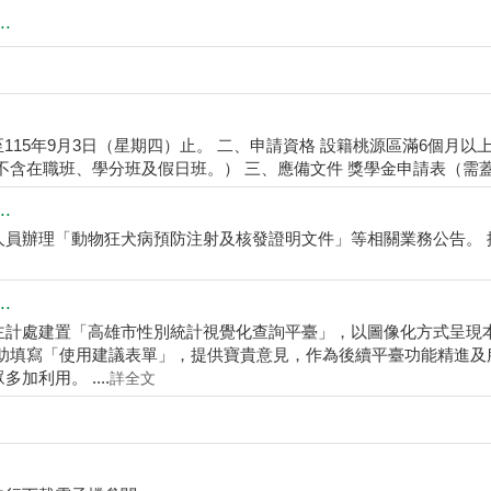
.
至115年9月3日（星期四）止。 二、申請資格 設籍桃源區滿6個月以
含在職班、學分班及假日班。） 三、應備文件 獎學金申請表（需蓋私章
.
人員辦理「動物狂犬病預防注射及核發證明文件」等相關業務公告。 
.
主計處建置「高雄市性別統計視覺化查詢平臺」，以圖像化方式呈現
助填寫「使用建議表單」，提供寶貴意見，作為後續平臺功能精進及
利用。 ....
詳全文