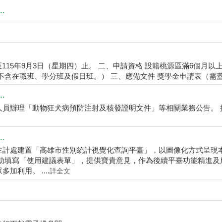
.
至115年9月3日（星期四）止。 二、申請資格 設籍桃源區滿6個月以
含在職班、學分班及假日班。） 三、應備文件 獎學金申請表（需蓋私章
.
人員辦理「動物狂犬病預防注射及核發證明文件」等相關業務公告。 
.
主計處建置「高雄市性別統計視覺化查詢平臺」，以圖像化方式呈現
助填寫「使用建議表單」，提供寶貴意見，作為後續平臺功能精進及
利用。 ....
詳全文