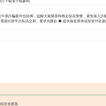
自行下載電子檔參閱。
黃牛票詐騙案件也頻傳，提醒大家購票時務必提高警覺，避免落入詐騙
 透過社群平台私訊交易，要求先匯款 ◆ 提供偽造票券或假冒付款連結 
網站安全政策