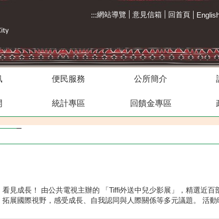
網站導覽
意見信箱
回首頁
:::
Englis
訊
便民服務
公所簡介
開
統計專區
回饋金專區
kaukau山籟愛玉館
區運合照
113年區運
拉阿魯哇族-女性
拉阿魯哇族祭屋
雅尼綜合場
布農族
見成長！ 由公共電視主辦的 「Tiffi外送中兒少影展」，精選近
展國際視野，感受成長、自我認同與人際關係等多元議題。 活動時間 