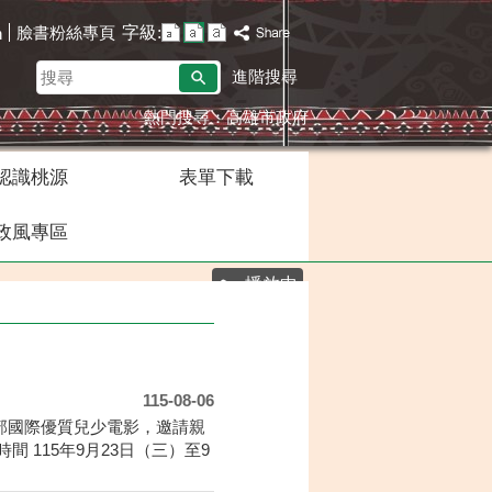
字級:
臉書粉絲專頁
h
搜
進階搜尋
尋
熱門搜尋：
高雄市政府
認識桃源
表單下載
政風專區
播放中
115-08-06
百部國際優質兒少電影，邀請親
115年9月23日（三）至9