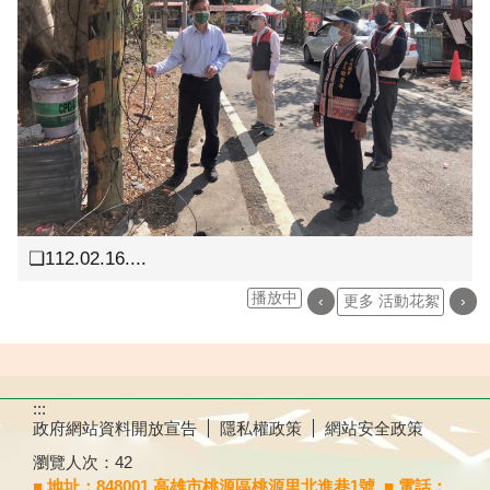
❏112.02.16....
播放中
‹
更多 活動花絮
›
:::
政府網站資料開放宣告
隱私權政策
網站安全政策
瀏覽人次：
42
■ 地址：848001 高雄市桃源區桃源里北進巷1號
■ 電話：