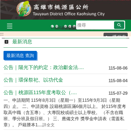
跳到主要內容區塊
搜
kaukau山籟愛玉館
區運合照
113年區運
拉阿魯哇族-女性
拉阿魯哇族祭屋
雅尼綜合場
布農族
尋
:::
播放中
最新消息
最新消息 查詢
公告｜陽光下的約定：政治獻金法....
115-08-06
公告｜環保祭祀、以功代金
115-08-04
公告｜桃源區115年度考取公（....
115-07-29
一、申請期間 115年8月3日（星期一）至115年9月3日（星期
四）止。 二、申請資格 設籍桃源區滿6個月以上。 於115年度考
取高中職（含五專）、大專院校或碩士以上學校。 （不含在職
班、學分班及假日班。） 三、應備文件 獎學金申請表（需蓋私
章）。 戶籍謄本1....
詳全文