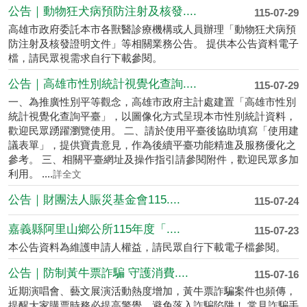
公告｜動物狂犬病預防注射及核發....
115-07-29
高雄市政府委託本市各獸醫診療機構或人員辦理「動物狂犬病預
防注射及核發證明文件」等相關業務公告。 提供本公告資料電子
檔，請民眾視需求自行下載參閱。
公告｜高雄市性別統計視覺化查詢....
115-07-29
一、為推廣性別平等觀念，高雄市政府主計處建置「高雄市性別
統計視覺化查詢平臺」，以圖像化方式呈現本市性別統計資料，
歡迎民眾踴躍瀏覽使用。 二、請於使用平臺後協助填寫「使用建
議表單」，提供寶貴意見，作為後續平臺功能精進及服務優化之
參考。 三、相關平臺網址及操作指引請參閱附件，歡迎民眾多加
利用。 ....
詳全文
公告｜財團法人賑災基金會115....
115-07-24
嘉義縣阿里山鄉公所115年度「....
115-07-23
本公告資料為維護申請人權益，請民眾自行下載電子檔參閱。
公告｜防制黃牛票詐騙 守護消費....
115-07-16
近期演唱會、藝文展演活動熱度增加，黃牛票詐騙案件也頻傳，
提醒大家購票時務必提高警覺，避免落入詐騙陷阱！ 常見詐騙手