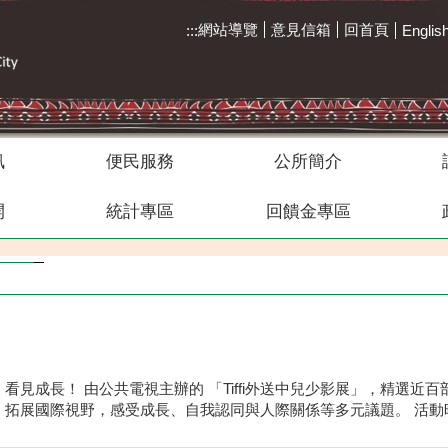
網站導覽
意見信箱
回首頁
:::
Englis
訊
便民服務
公所簡介
開
統計專區
回饋金專區
kaukau山籟愛玉館
區運合照
113年區運
拉阿魯哇族-女性
拉阿魯哇族祭屋
雅尼綜合場
布農族
見成長！ 由公共電視主辦的 「Tiffi外送中兒少影展」，精選近
展國際視野，感受成長、自我認同與人際關係等多元議題。 活動時間 