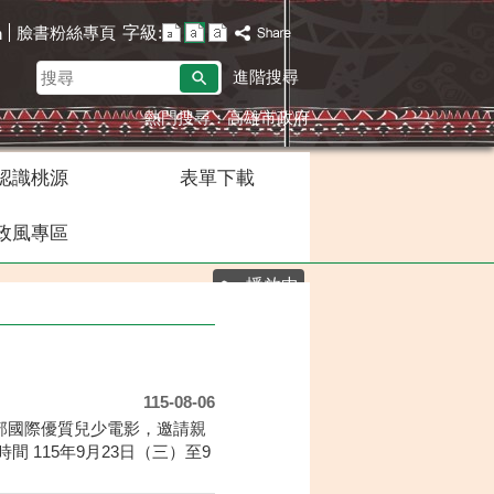
字級:
臉書粉絲專頁
h
搜
進階搜尋
尋
熱門搜尋：
高雄市政府
認識桃源
表單下載
政風專區
播放中
115-08-06
百部國際優質兒少電影，邀請親
115年9月23日（三）至9