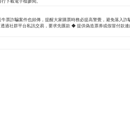
自行下載電子檔參閱。
黃牛票詐騙案件也頻傳，提醒大家購票時務必提高警覺，避免落入詐騙
 透過社群平台私訊交易，要求先匯款 ◆ 提供偽造票券或假冒付款連結 