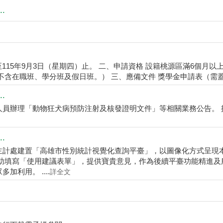
.
至115年9月3日（星期四）止。 二、申請資格 設籍桃源區滿6個月以
含在職班、學分班及假日班。） 三、應備文件 獎學金申請表（需蓋私章
.
人員辦理「動物狂犬病預防注射及核發證明文件」等相關業務公告。 
.
主計處建置「高雄市性別統計視覺化查詢平臺」，以圖像化方式呈現
助填寫「使用建議表單」，提供寶貴意見，作為後續平臺功能精進及
利用。 ....
詳全文