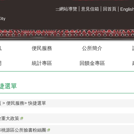
網站導覽
意見信箱
回首頁
:::
Englis
訊
便民服務
公所簡介
開
統計專區
回饋金專區
捷選單
頁
便民服務
快捷選單
會重大政策
市桃源區公所臉書粉絲團