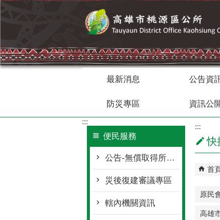
跳到主要內容區塊
最新消息
公告資
防災專區
資訊公
:::
:::
便民服務
快
公告-無償取得所有權
首
災後復建審議專區
原民
轄內機關資訊
高雄