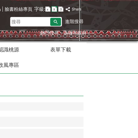
字級:
臉書粉絲專頁
h
搜
進階搜尋
尋
熱門搜尋：
高雄市政府
認識桃源
表單下載
政風專區