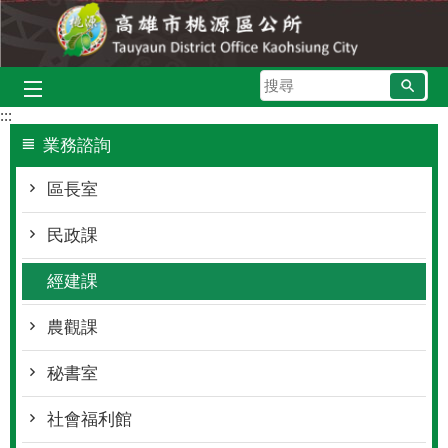
跳到主要內容區塊
搜
尋
:::
業務諮詢
區長室
民政課
經建課
農觀課
秘書室
社會福利館